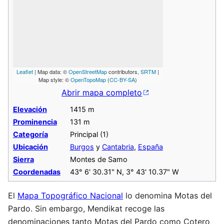
Leaflet
| Map data: ©
OpenStreetMap
contributors,
SRTM
|
Map style: ©
OpenTopoMap
(
CC-BY-SA
)
Abrir mapa completo
Elevación
1415 m
Prominencia
131 m
Categoría
Principal (1)
Ubicación
Burgos
y
Cantabria
,
España
Sierra
Montes de Samo
Coordenadas
43° 6' 30.31" N, 3° 43' 10.37" W
El
Mapa Topográfico Nacional
lo denomina Motas del
Pardo. Sin embargo, Mendikat recoge las
denominaciones tanto Motas del Pardo como Cotero