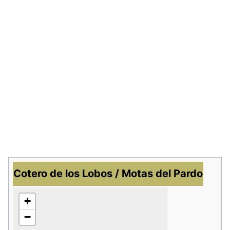
Cotero de los Lobos / Motas del Pardo
+
−