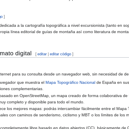
go
]
dicada a la cartografía topográfica a nivel excursionista (tanto en so
opia línea editorial de guías de montaña así como literatura de monta
ato digital
[
editar
|
editar código
]
nternet para su consulta desde un navegador web, sin necesidad de d
avegador que muestra el
Mapa Topográfico Nacional
de España en sus 
ciones complementarias.
basado en OpenStreetMap, un mapa creado de forma colaborativa de fo
muy completo y disponible para todo el mundo.
rece los mejores mapas: podrás intercambiar fácilmente entre el Ma
onales con caminos de senderismo, ciclismo y MBT o los límites de los 
 completamente libre basado en datos abiertos (CC), básicamente de