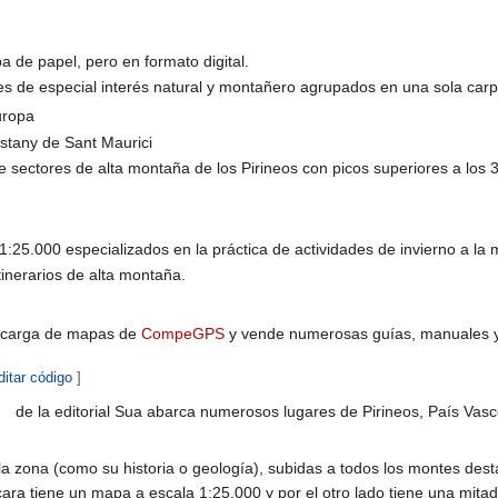
a de papel, pero en formato digital.
es de especial interés natural y montañero agrupados en una sola carp
uropa
Estany de Sant Maurici
 sectores de alta montaña de los Pirineos con picos superiores a los 
1:25.000 especializados en la práctica de actividades de invierno a la
tinerarios de alta montaña.
descarga de mapas de
CompeGPS
y vende numerosas guías, manuales y 
ditar código
]
de la editorial Sua abarca numerosos lugares de Pirineos, País Vas
e la zona (como su historia o geología), subidas a todos los montes des
ara tiene un mapa a escala 1:25.000 y por el otro lado tiene una mita