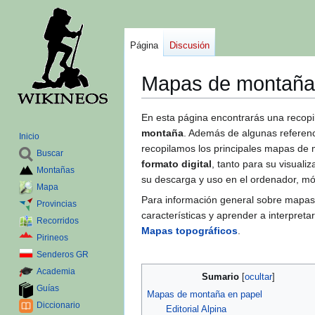
Página
Discusión
Mapas de montaña
Ir
Ir
En esta página encontrarás una recopi
a
a
montaña
. Además de algunas refere
Inicio
la
la
recopilamos los principales mapas de 
Buscar
navegación
búsqueda
formato digital
, tanto para su visuali
Montañas
su descarga y uso en el ordenador, móv
Mapa
Para información general sobre mapas 
Provincias
características y aprender a interpreta
Recorridos
Mapas topográficos
.
Pirineos
Senderos GR
Academia
Sumario
Guías
Mapas de montaña en papel
Diccionario
Editorial Alpina