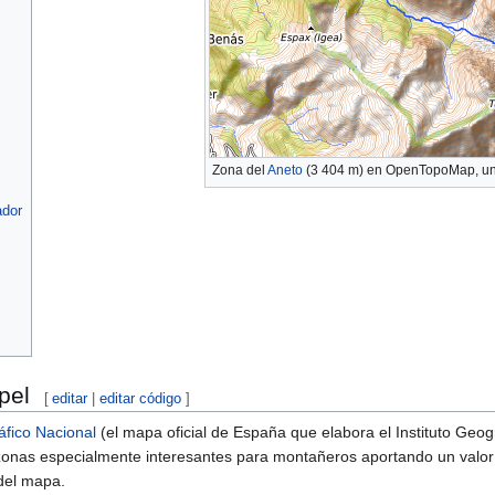
Zona del
Aneto
(3 404 m) en OpenTopoMap, uno
ador
pel
[
editar
|
editar código
]
fico Nacional
(el mapa oficial de España que elabora el Instituto Geo
onas especialmente interesantes para montañeros aportando un valor 
 del mapa.