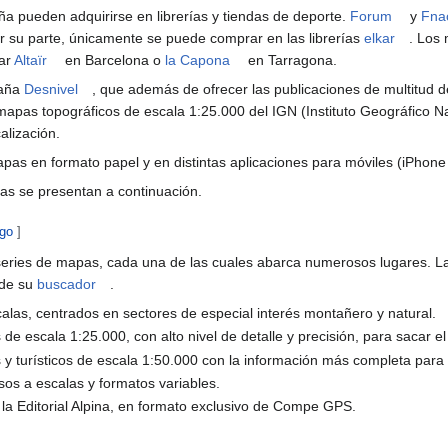
a pueden adquirirse en librerías y tiendas de deporte.
Forum
y
Fna
or su parte, únicamente se puede comprar en las librerías
elkar
. Los
car
Altaïr
en Barcelona o
la Capona
en Tarragona.
taña
Desnivel
, que además de ofrecer las publicaciones de multitud 
 mapas topográficos de escala 1:25.000 del IGN (Instituto Geográfico Na
alización.
pas en formato papel y en distintas aplicaciones para móviles (iPhone 
pas se presentan a continuación.
igo
]
series de mapas, cada una de las cuales abarca numerosos lugares. La 
 de su
buscador
.
alas, centrados en sectores de especial interés montañero y natural.
 de escala 1:25.000, con alto nivel de detalle y precisión, para sacar 
 y turísticos de escala 1:50.000 con la información más completa para d
sos a escalas y formatos variables.
 la Editorial Alpina, en formato exclusivo de Compe GPS.