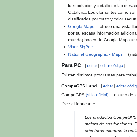
la resolución y detalle de las curv
Cataluña. Los elementos como sende
clasificados por trazo y color segun 
Google Maps
ofrece una vista ll
por su escasa información adicional
mundo) hacen de Google Maps una
Visor SigPac
National Geographic - Maps
(vis
Para PC
[
editar
|
editar código
]
Existen distintos programas para trabaj
CompeGPS Land
[
editar
|
editar códi
CompeGPS
(sitio oficial)
es uno de l
Dice el fabricante:
Los productos CompeGPS goz
mejora de sus funciones. D
orientarse mientras la rea