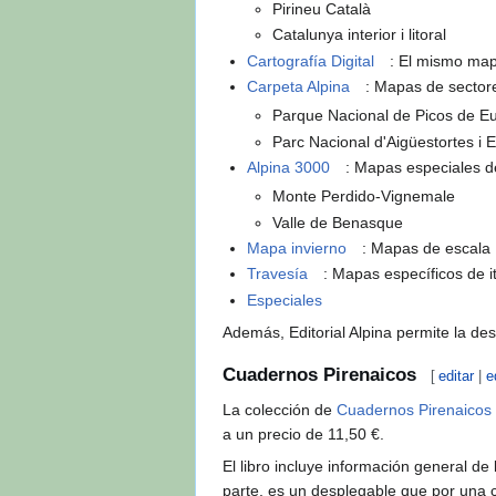
Pirineu Català
Catalunya interior i litoral
Cartografía Digital
: El mismo map
Carpeta Alpina
: Mapas de sector
Parque Nacional de Picos de E
Parc Nacional d'Aigüestortes i 
Alpina 3000
: Mapas especiales de
Monte Perdido-Vignemale
Valle de Benasque
Mapa invierno
: Mapas de escala 
Travesía
: Mapas específicos de i
Especiales
Además, Editorial Alpina permite la 
Cuadernos Pirenaicos
[
editar
|
e
La colección de
Cuadernos Pirenaicos
a un precio de 11,50 €.
El libro incluye información general d
parte, es un desplegable que por una c