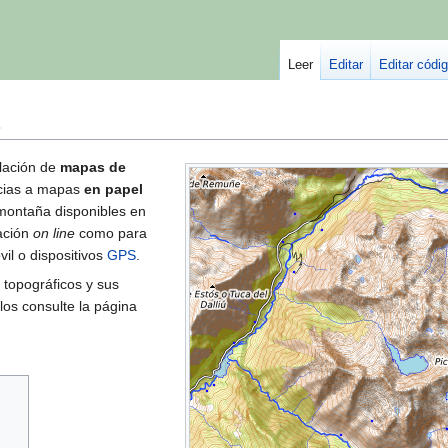
Leer
Editar
Editar códi
lación de
mapas de
ncias a mapas
en papel
montaña disponibles en
zación
on line
como para
il o dispositivos
GPS
.
topográficos y sus
rlos consulte la página