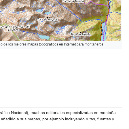
 de los mejores mapas topográficos en Internet para montañeros.
gráfico Nacional), muchas editoriales especializadas en montaña
añadido a sus mapas, por ejemplo incluyendo rutas, fuentes y