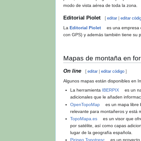
modo de vista aérea de toda la zona.
Editorial Piolet
[
editar
|
editar códi
La
Editorial Piolet
es una empresa de
con GPS) y además también tiene su pr
Mapas de montaña en form
On line
[
editar
|
editar código
]
Algunos mapas están disponibles en I
La herramienta
IBERPIX
es un n
adicionales que le añaden informa
OpenTopoMap
es un mapa libre 
relevante para montañeros y está 
TopoMapa.es
es un visor que of
por satélite, así como capas adici
lugar de la geografía española.
Pirineo Topotresc
es un proyecto