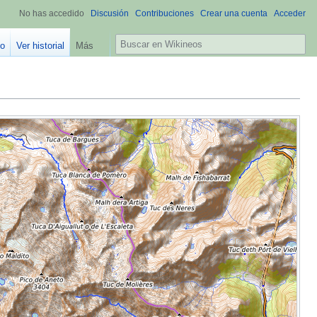
No has accedido
Discusión
Contribuciones
Crear una cuenta
Acceder
B
go
Ver historial
Más
u
s
c
a
r