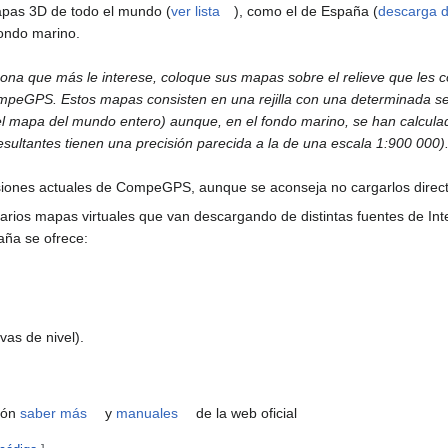
apas 3D de todo el mundo (
ver lista
), como el de España (
descarga d
fondo marino.
 zona que más le interese, coloque sus mapas sobre el relieve que les 
CompeGPS.
Estos mapas consisten en una rejilla con una determinada s
el mapa del mundo entero) aunque, en el fondo marino, se han calcul
sultantes tienen una precisión parecida a la de una escala 1:900 000)
siones actuales de CompeGPS, aunque se aconseja no cargarlos dire
os mapas virtuales que van descargando de distintas fuentes de Int
aña se ofrece:
as de nivel).
ión
saber más
y
manuales
de la web oficial