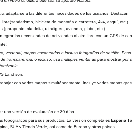
cia en vuelo culquiera que sea su aparato volador.
ra adaptarse a las diferentes necesidades de los usuarios. Destacan:
e libre(senderismo, bicicleta de montaña o carretera, 4x4, esquí, etc.)
(parapente, ala delta, ultraligero, avioneta, globo, etc.)
ntegrar las necesidades de actividades al aire libre con un GPS de car
nte:
co, vectorial, mapas escaneados o incluso fotografías de satélite. Pas
 transparencia, o incluso, usa múltiples ventanas para mostrar por se
stomizable.
PS Land son:
trabajar con varios mapas simultáneamente. Incluye varios mapas grat
ar una versión de evaluación de 30 días.
topográficos para sus productos. La versión completa es
España T
lpina, SUA y Tienda Verde, así como de Europa y otros países.