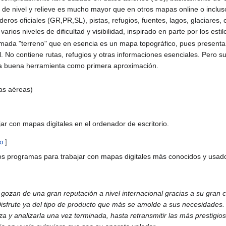
as de nivel y relieve es mucho mayor que en otros mapas online o inclus
ros oficiales (GR,PR,SL), pistas, refugios, fuentes, lagos, glaciares
varios niveles de dificultad y visibilidad, inspirado en parte por los est
amada "terreno" que en esencia es un mapa topográfico, pues presenta
. No contiene rutas, refugios y otras informaciones esenciales. Pero su 
 buena herramienta como primera aproximación.
tas aéreas)
ar con mapas digitales en el ordenador de escritorio.
go
]
os programas para trabajar con mapas digitales más conocidos y usad
an de una gran reputación a nivel internacional gracias a su gran ca
isfrute ya del tipo de producto que más se amolde a sus necesidades.
liza y analizarla una vez terminada, hasta retransmitir las más prestig