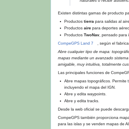
naturales o recibir asisten
Existen distintas gamas de producto pa
Productos
tierra
para salidas al air
Productos
aire
para deportes aéreos 
Productos
TwoNav
, pensado para i
CompeGPS Land 7
, según el fabrica
Abre cualquier tipo de mapa: topográfi
mapas mediante un avanzado sistema de
amigable, muy intuitiva, totalmente cu
Las principales funciones de CompeG
Abre mapas topográficos. Permite 
incluyendo el mapa del IGN.
Abre y edita waypoints.
Abre y edita tracks.
Desde la web oficial se puede descarg
CompeGPS también proporciona mapas 
para las islas y se venden mapas de A