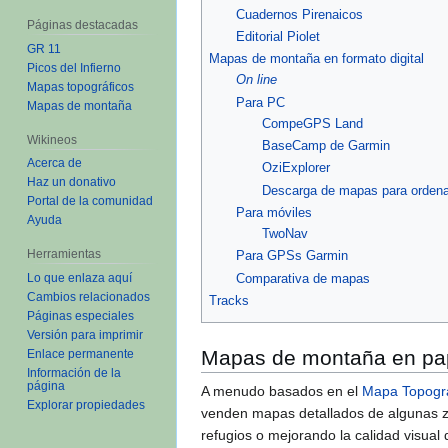
Cuadernos Pirenaicos
Páginas destacadas
Editorial Piolet
GR 11
Mapas de montaña en formato digital
Picos del Infierno
On line
Mapas topográficos
Para PC
Mapas de montaña
CompeGPS Land
Wikineos
BaseCamp de Garmin
Acerca de
OziExplorer
Haz un donativo
Descarga de mapas para orden
Portal de la comunidad
Para móviles
Ayuda
TwoNav
Herramientas
Para GPSs Garmin
Comparativa de mapas
Lo que enlaza aquí
Cambios relacionados
Tracks
Páginas especiales
Versión para imprimir
Mapas de montaña en pa
Enlace permanente
Información de la
página
A menudo basados en el
Mapa Topográ
Explorar propiedades
venden mapas detallados de algunas z
refugios o mejorando la calidad visual