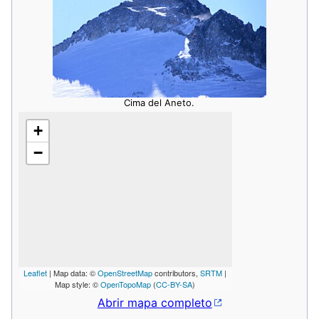
Cima del Aneto.
+
−
Leaflet
| Map data: ©
OpenStreetMap
contributors,
SRTM
|
Map style: ©
OpenTopoMap
(
CC-BY-SA
)
Abrir mapa completo