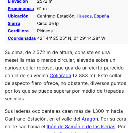
Elevación
2572 m
Prominencia
61 m
Ubicación
Canfranc-Estación,
Huesca
,
España
Sierra
Circo de Ip
Cordillera
Pirineos
Coordenadas
42° 44' 25.25" N, 0° 29' 14.28" W
Su cima, de 2.572 m de altura, consiste en una
mesetilla más o menos circular, elevada sobre un
curioso collar rocoso, que guarda un cierto parecido
con el de su vecina
Collarada
(2 883 m). Este collar
de aspecto fiero ofrece, no obstante, diversos puntos
por los que se puede superar por medio de trepadas
sencillas.
Sus laderas occidentales caen más de 1.300 m hacia
Canfranc-Estación, en el valle del
Aragón
. Por su cara
norte cae hacia el
Ibón de Samán o de las Iserías
. Por