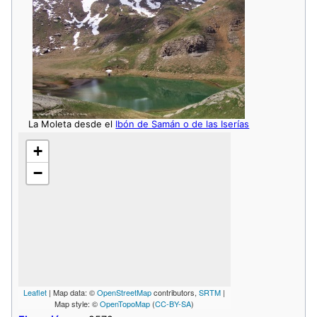
La Moleta desde el
Ibón de Samán o de las Iserías
+
−
Leaflet
| Map data: ©
OpenStreetMap
contributors,
SRTM
|
Map style: ©
OpenTopoMap
(
CC-BY-SA
)