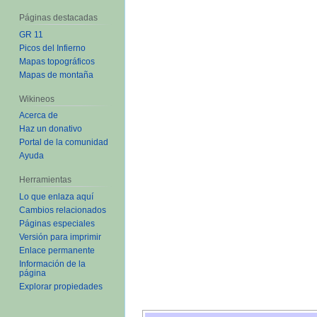
Páginas destacadas
GR 11
Picos del Infierno
Mapas topográficos
Mapas de montaña
Wikineos
Acerca de
Haz un donativo
Portal de la comunidad
Ayuda
Herramientas
Lo que enlaza aquí
Cambios relacionados
Páginas especiales
Versión para imprimir
Enlace permanente
Información de la
página
Explorar propiedades