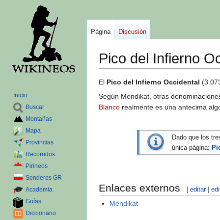
Página
Discusión
Pico del Infierno O
Ir
Ir
El
Pico del Infierno Occidental
(3.073
a
a
Inicio
Según Mendikat, otras denominacione
la
la
Blanco
realmente es una antecima algo
Buscar
navegación
búsqueda
Montañas
Mapa
Dado que los tre
Provincias
única página:
Pi
Recorridos
Pirineos
Senderos GR
Enlaces externos
[
editar
|
edi
Academia
Guías
Mendikat
Diccionario