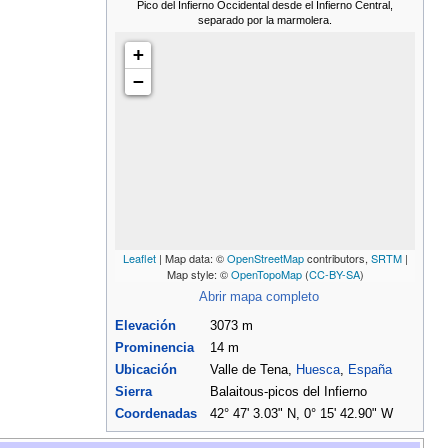
Pico del Infierno Occidental desde el Infierno Central,
separado por la marmolera.
+
−
Leaflet
| Map data: ©
OpenStreetMap
contributors,
SRTM
|
Map style: ©
OpenTopoMap
(
CC-BY-SA
)
Abrir mapa completo
Elevación
3073 m
Prominencia
14 m
Ubicación
Valle de Tena,
Huesca
,
España
Sierra
Balaitous-picos del Infierno
Coordenadas
42° 47' 3.03" N, 0° 15' 42.90" W