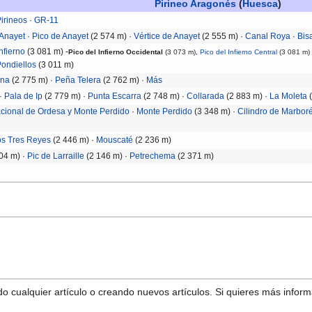
Pirineo Aragonés
(
Huesca
)
irineos
·
GR-11
 Anayet
·
Pico de Anayet
(2 574 m) ·
Vértice de Anayet
(2 555 m) ·
Canal Roya
·
Bis
nfierno
(3 081 m) -
Pico del Infierno Occidental
(3 073 m),
Pico del Infierno Central
(3 081 m)
ondiellos
(3 011 m)
ona
(2 775 m) ·
Peña Telera
(2 762 m) ·
Más
·
Pala de Ip
(2 779 m) ·
Punta Escarra
(2 748 m) ·
Collarada
(2 883 m) ·
La Moleta
(
cional de Ordesa y Monte Perdido
·
Monte Perdido
(3 348 m) ·
Cilindro de Marbor
os Tres Reyes
(2 446 m) ·
Mouscaté
(2 236 m)
04 m) ·
Pic de Larraille
(2 146 m) ·
Petrechema
(2 371 m)
o cualquier artículo o creando nuevos artículos. Si quieres más infor