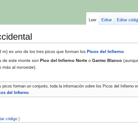
Leer
Editar
Editar códi
ccidental
 m) es uno de los tres picos que forman los
Picos del Infierno
.
s de este monte son
Pico del Infierno Norte
o
Garmo Blanco
(aunqu
 más al noroeste).
s picos forman un conjunto, toda la información sobre los Picos del Infierno 
cos del Infierno
tar código
]