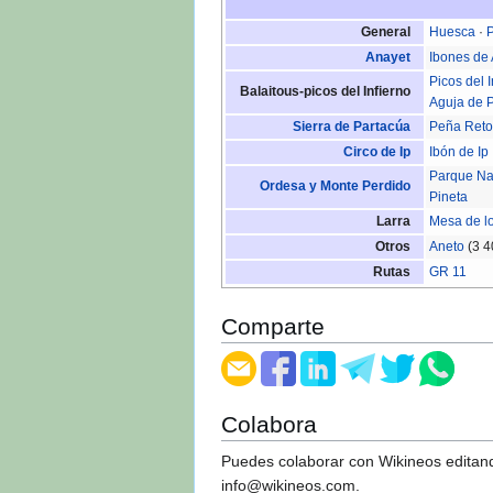
General
Huesca
·
P
Anayet
Ibones de
Picos del I
Balaitous-picos del Infierno
Aguja de P
Sierra de Partacúa
Peña Ret
Circo de Ip
Ibón de Ip
Parque Na
Ordesa y Monte Perdido
Pineta
Larra
Mesa de l
Otros
Aneto
(3 4
Rutas
GR 11
Comparte
Colabora
Puedes colaborar con Wikineos editand
info@wikineos.com
.