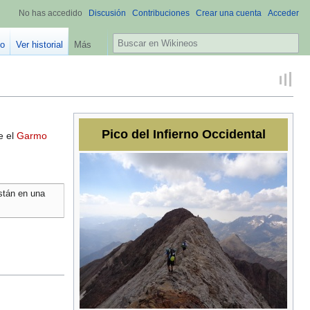
No has accedido
Discusión
Contribuciones
Crear una cuenta
Acceder
B
go
Ver historial
Más
u
s
c
a
r
Pico del Infierno Occidental
e el
Garmo
están en una