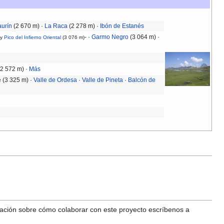
aurín
(2 670 m) ·
La Raca
(2 278 m) ·
Ibón de Estanés
- ·
Garmo Negro
(3 064 m) ·
 y
Pico del Infierno Oriental
(3 076 m)
2 572 m) ·
Más
é
(3 325 m) ·
Valle de Ordesa
·
Valle de Pineta
·
Balcón de
mación sobre cómo colaborar con este proyecto escríbenos a