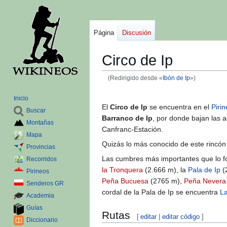
Página
Discusión
Circo de Ip
(Redirigido desde «
Ibón de Ip
»)
Ir
Ir
Inicio
a
a
El
Circo de Ip
se encuentra en el
Piri
Buscar
la
la
Barranco de Ip
, por donde bajan las a
Montañas
navegación
búsqueda
Canfranc-Estación.
Mapa
Quizás lo más conocido de este rincón
Provincias
Las cumbres más importantes que lo fo
Recorridos
la Tronquera
(2.666 m), la
Pala de Ip
(
Pirineos
Peña Bucuesa
(2765 m),
Peña Nevera
Senderos GR
cordal de la Pala de Ip se encuentra
La
Academia
Guías
Rutas
[
editar
|
editar código
]
Diccionario