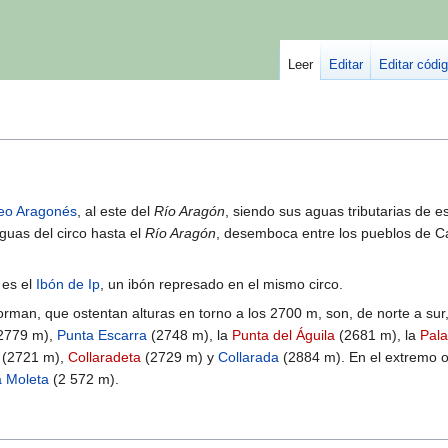
Leer
Editar
Editar códi
neo Aragonés
, al este del
Río Aragón
, siendo sus aguas tributarias de es
guas del circo hasta el
Río Aragón
, desemboca entre los pueblos de C
 es el
Ibón de Ip
, un ibón represado en el mismo circo.
rman, que ostentan alturas en torno a los 2700 m, son, de norte a sur
2779 m),
Punta Escarra
(2748 m), la
Punta del Águila
(2681 m), la
Pala
(2721 m),
Collaradeta
(2729 m) y
Collarada
(2884 m). En el extremo o
 Moleta
(2 572 m).