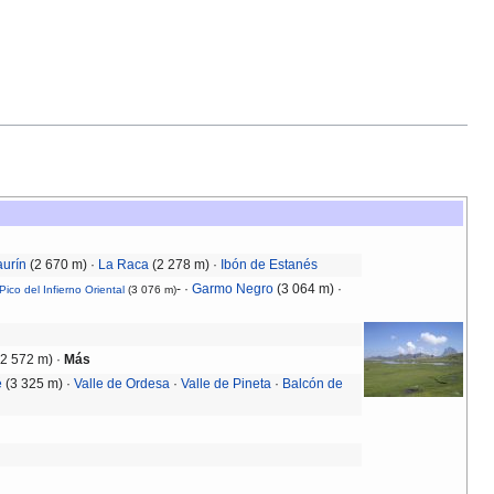
aurín
(2 670 m) ·
La Raca
(2 278 m) ·
Ibón de Estanés
- ·
Garmo Negro
(3 064 m) ·
Pico del Infierno Oriental
(3 076 m)
2 572 m) ·
Más
é
(3 325 m) ·
Valle de Ordesa
·
Valle de Pineta
·
Balcón de