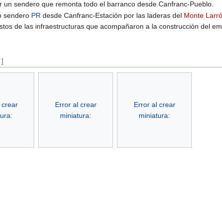
r un sendero que remonta todo el barranco desde Canfranc-Pueblo.
do sendero
PR
desde Canfranc-Estación por las laderas del
Monte Larr
estos de las infraestructuras que acompañaron a la construcción del em
]
 crear
Error al crear
Error al crear
ura:
miniatura:
miniatura: