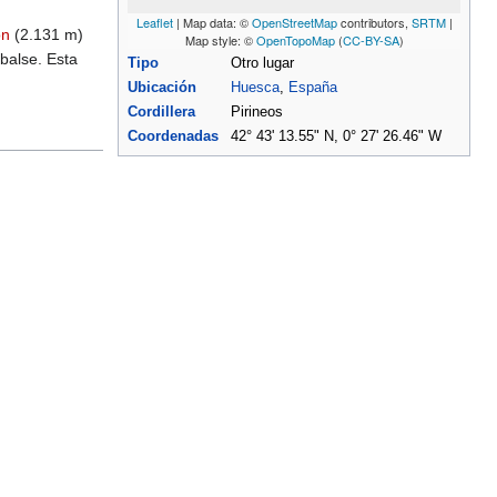
Leaflet
| Map data: ©
OpenStreetMap
contributors,
SRTM
|
ón
(2.131 m)
Map style: ©
OpenTopoMap
(
CC-BY-SA
)
balse. Esta
Tipo
Otro lugar
Ubicación
Huesca
,
España
Cordillera
Pirineos
Coordenadas
42° 43' 13.55" N, 0° 27' 26.46" W