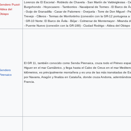
Lorenzo de El Escorial - Robledo de Chavela - San Martín de Valdeiglesias - Ce
Sendero Puzol-
Burgohondo - Hoyocasero - Tamborrios - Navalperal de Tormes - El Barco de Áv
Aldea del
- Guijo de Granadilla - Casar de Palomero - Ovejuela - Torre de Don Miguel - P
Obispo
Trevejo - Cilleros - Termas de Monfortinho (conexión con la GR-12 portugesa a 
· GR-10 Norte: El Barco de Ávila - Béjar - Colmenar de Montemayor - Miranda d
- Puente Nuevo (conexión con la GR-188) - Ciudad Rodrigo - Aldea del Obispo
El GR 11, también conocido como Senda Pirenaica, cruza todo el Pirineo espa
Higuer en el mar Cantábrico, y llega hasta el Cabo de Creus en el mar Mediter
Sendero
kilómetros, es principalmente montañera y es una de las más transitadas de E
Pirenaico
por Navarra, Aragón y finaliza en Cataluña, donde cruza Andorra, adentrándo
Francia.