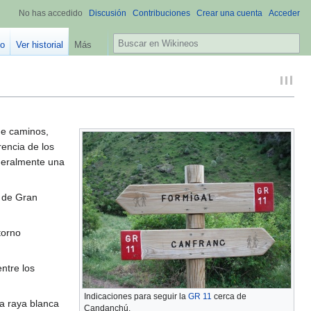
No has accedido
Discusión
Contribuciones
Crear una cuenta
Acceder
B
go
Ver historial
Más
u
s
c
a
r
de caminos,
rencia de los
eneralmente una
s de Gran
torno
ntre los
Indicaciones para seguir la
GR 11
cerca de
a raya blanca
Candanchú.