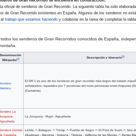
enderos de Gran Recorrido se encuentra en construcción.
sta oficial de senderos de Gran Recorrido. La siguiente tabla ha sido elabora
os de Gran Recorrido existentes en España. Algunos de los senderos no están
 al
trabajo que estamos haciendo
y colaborar en la tarea de completar la tabla
 todos los senderos de Gran Recorridos conocidos de España, indepen
 montaña.
Denominación
[
5
]
Descripción e itinerario
[
4
]
Wikipedia
El GR 1 es uno de los senderos de gran recorrido más largos del estado españo
Sendero
señalizados, repartidos por 7 provincias del norte peninsular entre Ampurias (G
Histórico
(Cantabria).
Sendero La
Junquera-
La Junquera - Rupit - Aiguafreda
Aiguafreda
Sendero Central
Lérida -*- Balaguer -*- Tremp -*- Puebla de Segur -*- El Pont de Suert -*- Seo d
de Cataluña
Abadesas - Manresa - Solsona - Tárrega - Vallbona de las Monjas -*- Borjas Bla