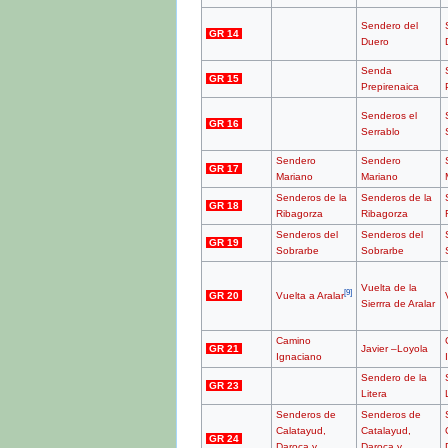
Sendero del
GR 14
Duero
Senda
GR 15
Prepirenaica
Senderos el
GR 16
Serrablo
Sendero
Sendero
GR 17
Mariano
Mariano
Senderos de la
Senderos de la
GR 18
Ribagorza
Ribagorza
Senderos del
Senderos del
GR 19
Sobrarbe
Sobrarbe
Vuelta de la
[
9
]
GR 20
Vuelta a Aralar
Sierrra de Aralar
Camino
GR 21
Javier –Loyola
Ignaciano
Sendero de la
GR 23
Litera
Senderos de
Senderos de
Calatayud,
Catalayud,
GR 24
Daroca y
Daroca y