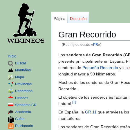
Página
Discusión
Gran Recorrido
(Redirigido desde «
PR
»)
Ir
Ir
Los
senderos de Gran Recorrido (G
Inicio
a
a
presente principalmente en España, Fra
Buscar
la
la
senderos de
Pequeño Recorrido
y los
Montañas
navegación
búsqueda
longitud mayor a 50 kilómetros.
Mapa
Muchos de los senderos de Gran Recor
Provincias
Recorrido.
Recorridos
El objetivo de los senderos es facilita
Pirineos
[
1
]
natural.
Senderos GR
En España, la
GR 11
que atraviesa lo
Academia
montañeros.
Guías
Diccionario
Los senderos de Gran Recorrido están 