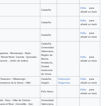
Edita
para
Cataluña
añadir un track
Edita
para
Cataluña
añadir un track
Edita
para
Cataluña
añadir un track
Cataluña,
Comunidad
Valenciana,
agolosa - Montanejos - Bejís -
Región de
a - Ramal Norte: Cazorla - Quesada -
Edita
para
Murcia,
l Cauche... Unión de ambos
añadir un track
Andalucía,
Ciudad
Autónoma
de Ceuta
astavins - Villarluengo -
Cataluña,
Federación
Edita
para
amarena de la Sierra - Villel
Aragón
Aragonesa
añadir un track
Edita
para
País Vasco
añadir un track
al - Orea - Villar de Cobeta -
Comunidad
ares el Real - Cercedilla - San
Valenciana,