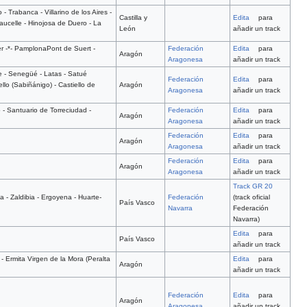
- Trabanca - Villarino de los Aires -
Castilla y
Edita
para
Saucelle - Hinojosa de Duero - La
León
añadir un track
ier -*- PamplonaPont de Suert -
Federación
Edita
para
Aragón
Aragonesa
añadir un track
de - Senegüé - Latas - Satué
Federación
Edita
para
lo (Sabiñánigo) - Castiello de
Aragón
Aragonesa
añadir un track
 - Santuario de Torreciudad -
Federación
Edita
para
Aragón
Aragonesa
añadir un track
Federación
Edita
para
Aragón
Aragonesa
añadir un track
Federación
Edita
para
Aragón
Aragonesa
añadir un track
Track GR 20
a - Zaldibia - Ergoyena - Huarte-
Federación
(track oficial
País Vasco
Navarra
Federación
Navarra)
Edita
para
País Vasco
añadir un track
 - Ermita Virgen de la Mora (Peralta
Edita
para
Aragón
añadir un track
Federación
Edita
para
Aragón
Aragonesa
añadir un track