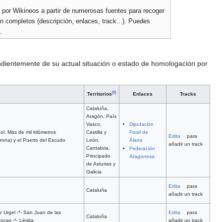
da por Wikineos a partir de numerosas fuentes para recoger
 completos (descripción, enlaces, track...). Puedes
.
dientemente de su actual situación o estado de homologación por
[
6
]
Enlaces
Tracks
Territorios
Cataluña,
Aragón, País
Vasco,
Diputación
l. Más de mil kilómetros
Castilla y
Foral de
Edita
para
irona) y el Puerto del Escudo
León,
Álava
añadir un track
Cantabria,
Federación
Principado
Aragonesa
de Asturias y
Galicia
Edita
para
Cataluña
añadir un track
e Urgel -*- San Juan de las
Edita
para
Cataluña
ncas -*- Lérida
añadir un track