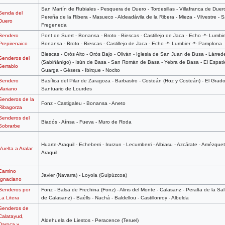
San Martín de Rubiales - Pesquera de Duero - Tordesillas - Villafranca de Duero 
Senda del
Pereña de la Ribera - Masueco - Aldeadávila de la Ribera - Mieza - Vilvestre - 
Duero
Fregeneda
Sendero
Pont de Suert - Bonansa - Broto - Biescas - Castillejo de Jaca - Echo -*- Lumb
Prepirenaico
Bonansa - Broto - Biescas - Castillejo de Jaca - Echo -*- Lumbier -*- Pamplona
Biescas - Orós Alto - Orós Bajo - Oliván - Iglesia de San Juan de Busa - Lárre
Senderos del
(Sabiñánigo) - Isún de Basa - San Román de Basa - Yebra de Basa - El Espatiel
Serrablo
Guarga - Gésera - Ibirque - Nocito
Sendero
Basílica del Pilar de Zaragoza - Barbastro - Costeán (Hoz y Costeán) - El Grado
Mariano
Santuario de Lourdes
Senderos de la
Fonz - Castigaleu - Bonansa - Aneto
Ribagorza
Senderos del
Biadós - Aínsa - Fueva - Muro de Roda
Sobrarbe
Huarte-Araquil - Echeberri - Irurzun - Lecumberri - Albiasu - Azcárate - Amézquet
Vuelta a Aralar
Araquil
Camino
Javier (Navarra) - Loyola (Guipúzcoa)
Ignaciano
Senderos por
Fonz - Balsa de Frechina (Fonz) - Alins del Monte - Calasanz - Peralta de la Sal
La Litera
de Calasanz) - Baélls - Nachá - Baldellou - Castillonroy - Albelda
Senderos de
Calatayud,
Aldehuela de Liestos - Peracence (Teruel)
Daroca y