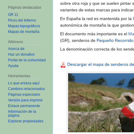
sobre otra roja y que se suelen pintar 
Páginas destacadas
variantes de estas marcas para indicar
GR 11
En España la red es mantenida por la
Picos del Infierno
autonómica de montaña la que gestion
Mapas topográficos
Mapas de montaña
El documento más importante es el
Ma
(GR), senderos de
Pequeño Recorrido
Wikineos
La denominación correcta de los sende
Acerca de
Haz un donativo
Portal de la comunidad
Descargar el mapa de senderos de
Ayuda
Herramientas
Lo que enlaza aquí
Cambios relacionados
Páginas especiales
Versión para imprimir
Enlace permanente
Información de la
página
Explorar propiedades