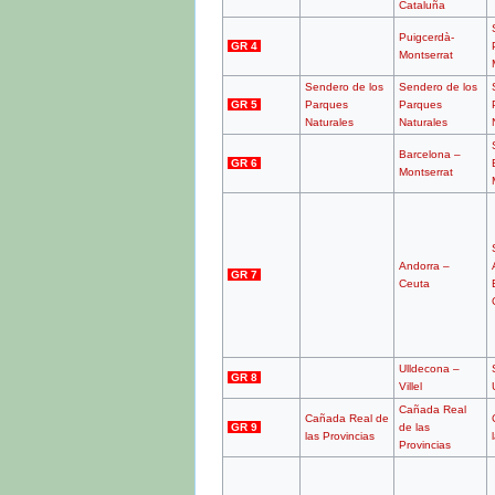
Cataluña
Puigcerdà-
GR 4
Montserrat
Sendero de los
Sendero de los
GR 5
Parques
Parques
Naturales
Naturales
Barcelona –
GR 6
Montserrat
Andorra –
GR 7
Ceuta
Ulldecona –
GR 8
Villel
Cañada Real
Cañada Real de
GR 9
de las
las Provincias
Provincias