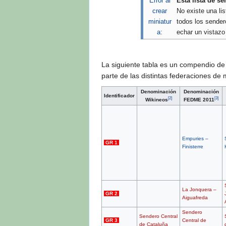
Error al
Esta lista de s
crear
No existe una li
miniatur
todos los sender
a:
echar un vistazo
La siguiente tabla es un compendio de
parte de las distintas federaciones de
Denominación
Denominación
Identificador
[
2
]
[
3
]
Wikineos
FEDME 2011
Empuries –
GR 1
Finisterre
La Jonquera –
GR 2
Aiguafreda
Sendero
Sendero Central
GR 3
Central de
de Cataluña