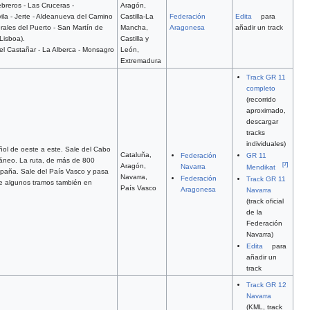
breros - Las Cruceras -
Aragón,
ila - Jerte - Aldeanueva del Camino
Castilla-La
Federación
Edita
para
erales del Puerto - San Martín de
Mancha,
Aragonesa
añadir un track
Lisboa).
Castilla y
el Castañar - La Alberca - Monsagro
León,
Extremadura
Track GR 11
completo
(recorrido
aproximado,
descargar
tracks
individuales)
ñol de oeste a este. Sale del Cabo
Cataluña,
Federación
GR 11
ráneo. La ruta, de más de 800
[
7
]
Aragón,
Navarra
Mendikat
spaña. Sale del País Vasco y pasa
Navarra,
Federación
Track GR 11
se algunos tramos también en
País Vasco
Aragonesa
Navarra
(track oficial
de la
Federación
Navarra)
Edita
para
añadir un
track
Track GR 12
Navarra
(KML, track