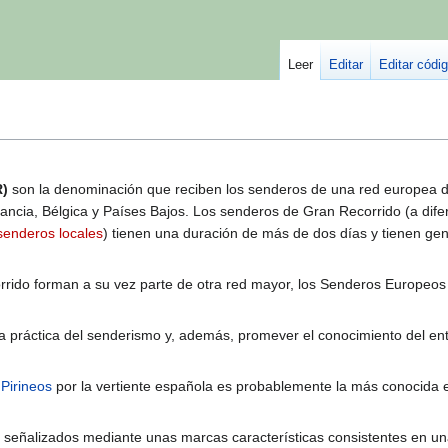
Leer
Editar
Editar códi
R)
son la denominación que reciben los senderos de una red europea 
ncia, Bélgica y Países Bajos. Los senderos de Gran Recorrido (a dife
senderos locales
) tienen una duración de más de dos días y tienen g
rido forman a su vez parte de otra red mayor, los Senderos Europeo
r la práctica del senderismo y, además, promever el conocimiento del en
s
Pirineos
por la vertiente española es probablemente la más conocida e
señalizados mediante unas marcas características consistentes en un