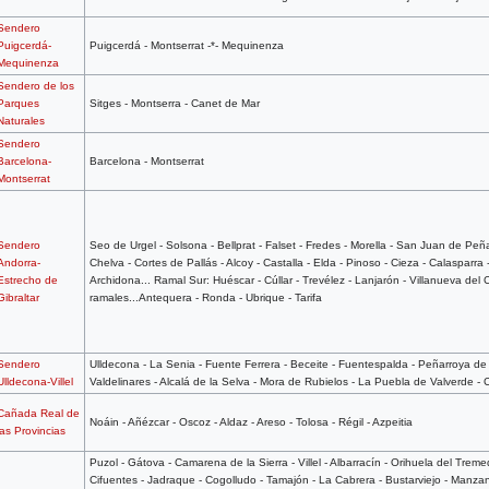
Sendero
Puigcerdá-
Puigcerdá - Montserrat -*- Mequinenza
Mequinenza
Sendero de los
Parques
Sitges - Montserra - Canet de Mar
Naturales
Sendero
Barcelona-
Barcelona - Montserrat
Montserrat
Sendero
Seo de Urgel - Solsona - Bellprat - Falset - Fredes - Morella - San Juan de Peñ
Andorra-
Chelva - Cortes de Pallás - Alcoy - Castalla - Elda - Pinoso - Cieza - Calasparr
Estrecho de
Archidona... Ramal Sur: Huéscar - Cúllar - Trevélez - Lanjarón - Villanueva de
Gibraltar
ramales...Antequera - Ronda - Ubrique - Tarifa
Sendero
Ulldecona - La Senia - Fuente Ferrera - Beceite - Fuentespalda - Peñarroya de T
Ulldecona-Villel
Valdelinares - Alcalá de la Selva - Mora de Rubielos - La Puebla de Valverde - C
Cañada Real de
Noáin - Añézcar - Oscoz - Aldaz - Areso - Tolosa - Régil - Azpeitia
las Provincias
Puzol - Gátova - Camarena de la Sierra - Villel - Albarracín - Orihuela del Tremed
Cifuentes - Jadraque - Cogolludo - Tamajón - La Cabrera - Bustarviejo - Manzan