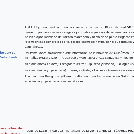
El GR 12 puede dividirse en dos tramos, vasco y navarro. El recorrido del GR 
diseñado por las divisorias de aguas y cordales superiores del extremo norte de 
de las etapas mantiene un trazado montañero y hasta cierto punto exigente en 
recompensado con creces por la belleza del medio natural por el que discurre 
panorámicas.
Sendero de
Del tramo vasco solamente existe información de la provincia de Guipúzcoa. Es
Euskal Herria
montañas (Aralar, Aizkorri - Aratz) que dividen las cuencas cantábrica y mediter
Itinerario (tramo navarro): Etxegarate (entre Guipúzcoa y Navarra) - Belagua (N
Itinerario (tramo guipuzcoano): Errenaga (Aralar) - Kurtzeta (Aramaio), de este 
El tramo entre Etxegarate y Errenaga discurre entre las provincias de Guipúzco
en el tramo guipuzcoano como en el navarro.
Cañada Real de
Puerto de Lazar - Vidángoz - Monasterio de Leyre - Sangüeza - Bárdenas Rea
los Roncaleses