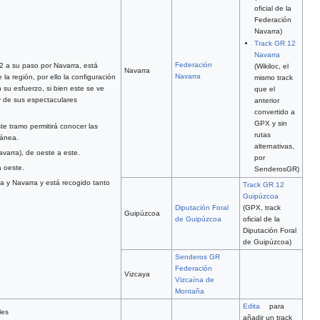
oficial de la
Federación
Navarra)
Track GR 12
Navarra
Federación
12 a su paso por Navarra, está
(Wikiloc, el
Navarra
Navarra
la región, por ello la configuración
mismo track
su esfuerzo, si bien este se ve
que el
y de sus espectaculares
anterior
convertido a
GPX y sin
te tramo permitirá conocer las
rutas
ránea.
alternativas,
avarra), de oeste a este.
por
a oeste.
SenderosGR)
a y Navarra y está recogido tanto
Track GR 12
Guipúzcoa
Diputación Foral
(GPX, track
Guipúzcoa
de Guipúzcoa
oficial de la
Diputación Foral
de Guipúzcoa)
Senderos GR
Federación
Vizcaya
Vizcaína de
Montaña
Edita
para
les
añadir un track