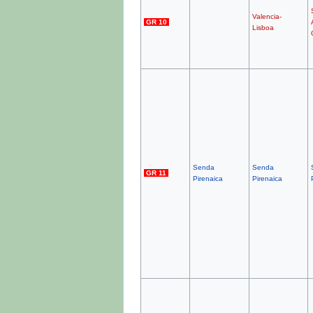
Valencia-
GR 10
Lisboa
Senda
Senda
GR 11
Pirenaica
Pirenaica