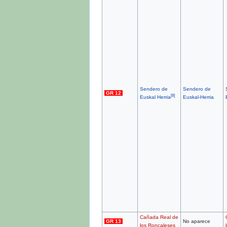
Sendero de
Sendero de
GR 12
[
8
]
Euskal-Herria
Euskal Herria
Cañada Real de
GR 13
No aparece
los Roncaleses