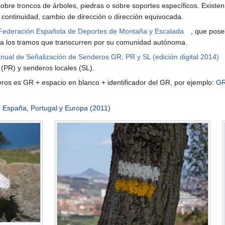
sobre troncos de árboles, piedras o sobre soportes específicos. Existen
 continuidad, cambio de dirección o dirección equivocada.
Federación Española de Deportes de Montaña y Escalada
, que pose
a los tramos que transcurren por su comunidad autónoma.
nual de Señalización de Senderos GR, PR y SL (edición digital 2014)
(PR) y senderos locales (SL).
ros es GR + espacio en blanco + identificador del GR, por ejemplo:
GR
 España, Portugal y Europa (2011)