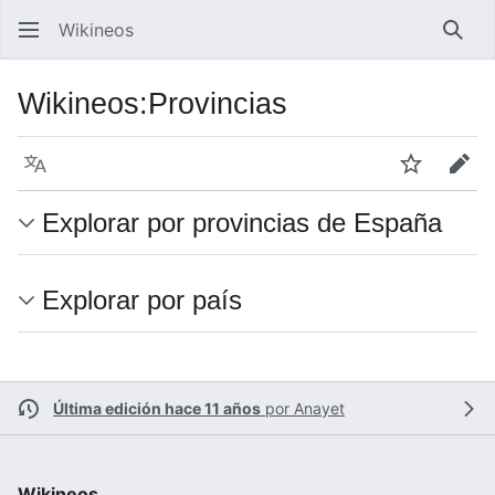
Wikineos
Busc
Wikineos
:
Provincias
Idioma
Vigilar
Edit
Explorar por provincias de España
Explorar por país
Última edición hace 11 años
por
Anayet
Wikineos