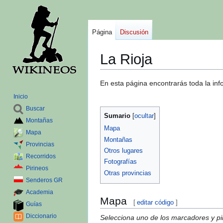
Página
Discusión
La Rioja
Ir
Ir
En esta página encontrarás toda la in
a
a
Inicio
la
la
Buscar
navegación
búsqueda
Sumario
Montañas
Mapa
Mapa
Montañas
Provincias
Otros lugares
Recorridos
Fotografías
Pirineos
Otras provincias
Senderos GR
Academia
Mapa
[
editar código
]
Guías
Diccionario
Selecciona uno de los marcadores y pin