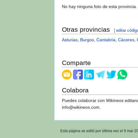
No hay ninguna foto de esta provincia.
Otras provincias
[
editar códig
Asturias
,
Burgos
,
Cantabria
,
Cáceres
,
Comparte
Colabora
Puedes colaborar con Wikineos editand
info@wikineos.com
.
Esta página se editó por última vez el 9 mar 2