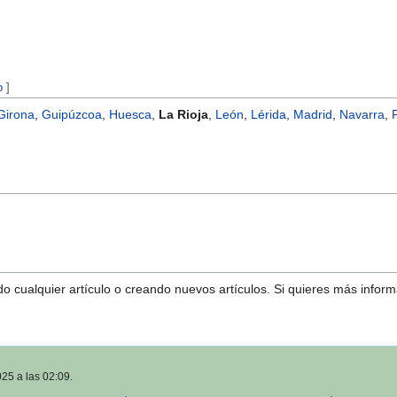
o
]
Girona
,
Guipúzcoa
,
Huesca
,
La Rioja
,
León
,
Lérida
,
Madrid
,
Navarra
,
o cualquier artículo o creando nuevos artículos. Si quieres más infor
025 a las 02:09.