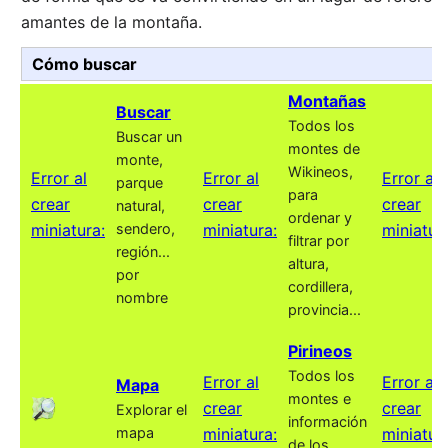
amantes de la montaña.
Cómo buscar
Montañas
Buscar
Todos los
Buscar un
montes de
monte,
Wikineos,
Error al
Error al
Error al
parque
para
crear
crear
crear
natural,
ordenar y
miniatura:
sendero,
miniatura:
miniatur
filtrar por
región...
altura,
por
cordillera,
nombre
provincia...
Pirineos
Todos los
Error al
Error al
Mapa
montes e
crear
crear
Explorar el
información
mapa
miniatura:
miniatur
de los