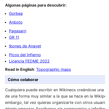
Algunas páginas para descubrir:
Gorbea
Anboto
Pagasarri
GR 11
Ibones de Anayet
Picos del Infierno
Licencia FEDME 2022
Read in English
:
Topographic maps‎‎
Cómo colaborar
Cualquiera puede escribir en Wikineos creándose una c
de una forma muy similar a la que se hace en la Wikipedi
embargo, tal vez quieras organizarte con otros usuario
dónde empezar. Escríbenos sin compromiso a
info@wik