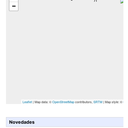
71
−
Leaflet
| Map data: ©
OpenStreetMap
contributors,
SRTM
| Map style: ©
Op
Novedades