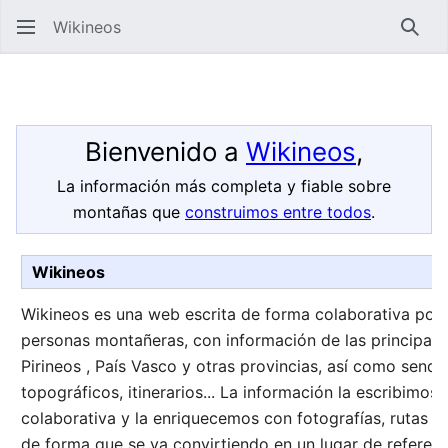
Wikineos
Busc
Bienvenido a
Wikineos
,
La información más completa y fiable sobre
montañas que
construimos entre todos
.
Wikineos
Wikineos es una web escrita de forma colaborativa por 
personas montañeras, con información de las principal
Pirineos , País Vasco y otras provincias, así como send
topográficos, itinerarios... La información la escribimos
colaborativa y la enriquecemos con fotografías, rutas de
de forma que se va convirtiendo en un lugar de referenc