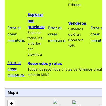
Pirineos
Explorar
por
Senderos
provincia
Error al
Error al
Error al
Senderos
Explorar
crear
crear
crear
de Gran
todos los
miniatura:
miniatura:
Recorrido
miniatur
artículos
(GR)
por
provincia
Error al
Recorridos y rutas
crear
Todos los recorridos y rutas de Wikineos clasific
miniatura:
método MIDE
Mapa
+
2