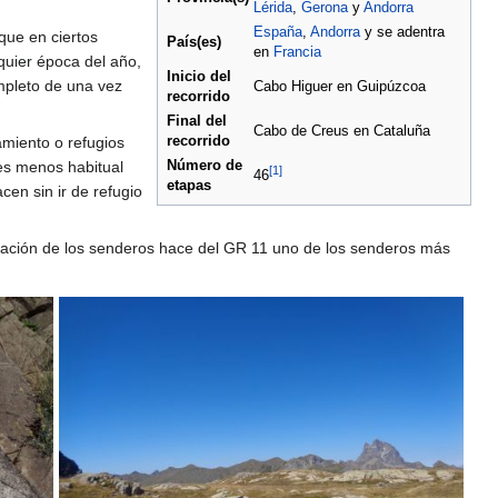
Lérida
,
Gerona
y
Andorra
España
,
Andorra
y se adentra
que en ciertos
País(es)
en
Francia
quier época del año,
Inicio del
ompleto de una vez
Cabo Higuer en Guipúzcoa
recorrido
Final del
Cabo de Creus en Cataluña
recorrido
miento o refugios
Número de
es menos habitual
[
1
]
46
etapas
en sin ir de refugio
lización de los senderos hace del GR 11 uno de los senderos más