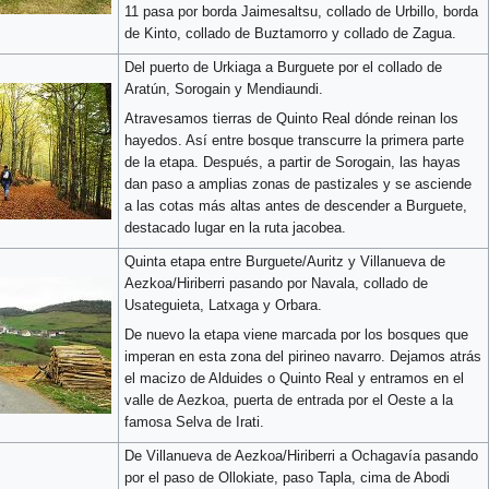
11 pasa por borda Jaimesaltsu, collado de Urbillo, borda
de Kinto, collado de Buztamorro y collado de Zagua.
Del puerto de Urkiaga a Burguete por el collado de
Aratún, Sorogain y Mendiaundi.
Atravesamos tierras de Quinto Real dónde reinan los
hayedos. Así entre bosque transcurre la primera parte
de la etapa. Después, a partir de Sorogain, las hayas
dan paso a amplias zonas de pastizales y se asciende
a las cotas más altas antes de descender a Burguete,
destacado lugar en la ruta jacobea.
Quinta etapa entre Burguete/Auritz y Villanueva de
Aezkoa/Hiriberri pasando por Navala, collado de
Usateguieta, Latxaga y Orbara.
De nuevo la etapa viene marcada por los bosques que
imperan en esta zona del pirineo navarro. Dejamos atrás
el macizo de Alduides o Quinto Real y entramos en el
valle de Aezkoa, puerta de entrada por el Oeste a la
famosa Selva de Irati.
De Villanueva de Aezkoa/Hiriberri a Ochagavía pasando
por el paso de Ollokiate, paso Tapla, cima de Abodi