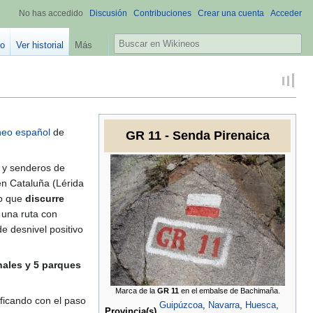
No has accedido
Discusión
Contribuciones
Crear una cuenta
Acceder
B
go
Ver historial
Más
u
s
c
a
r
ineo español
de
GR 11 - Senda Pirenaica
s y senderos de
en Cataluña (Lérida
no que
discurre
 una ruta con
e desnivel positivo
nales y 5 parques
Marca de la
GR 11
en el embalse de Bachimaña.
ificando con el paso
Guipúzcoa
,
Navarra
,
Huesca
,
Provincia(s)