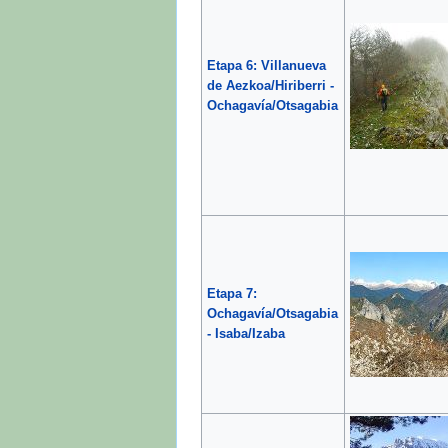
Etapa 6: Villanueva
de Aezkoa/Hiriberri -
Ochagavía/Otsagabia
Etapa 7:
Ochagavía/Otsagabia
- Isaba/Izaba