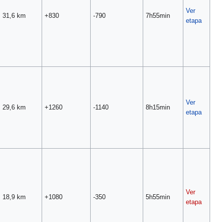
Ver
31,6 km
+830
-790
7h55min
etapa
Ver
29,6 km
+1260
-1140
8h15min
etapa
Ver
18,9 km
+1080
-350
5h55min
etapa