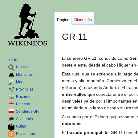
Página
Discusión
GR 11
Ir
Ir
a
a
El sendero
GR 11
, conocido como
Sen
Inicio
la
la
oeste a este, desde el cabo Higuer en
Buscar
navegación
búsqueda
Esta ruta, que se extiende a lo largo 
Montañas
media y alta montaña. Comienza en el 
Mapa
y Gerona), cruzando Andorra. El traza
Provincias
entre valles
que conecta entre sí por 
Recorridos
desniveles ya de por sí importantes e
Pirineos
acumulado a lo largo de todo su trazad
Senderos GR
A su paso por el Pirineo guipuzcoano,
Academia
naturales
.
Guías
El
trazado principal
del GR 11 tiene 4
Diccionario