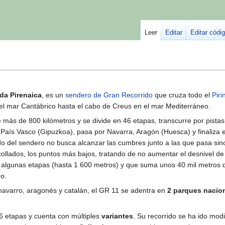
Leer
Editar
Editar códi
da Pirenaica
, es un
sendero de Gran Recorrido
que cruza todo el
Pir
 el mar Cantábrico hasta el cabo de Creus en el mar Mediterráneo.
de más de 800 kilómetros y se divide en 46 etapas, transcurre por pista
País Vasco (Gipuzkoa), pasa por Navarra, Aragón (Huesca) y finaliza 
do del sendero no busca alcanzar las cumbres junto a las que pasa si
collados, los puntos más bajos, tratando de no aumentar el desnivel de
n algunas etapas (hasta 1 600 metros) y que suma unos 40 mil metros d
o.
 navarro, aragonés y catalán, el GR 11 se adentra en
2 parques nacio
6 etapas y cuenta con múltiples
variantes
. Su recorrido se ha ido mod