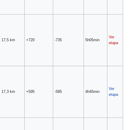
Ver
17,5 km
+720
-735
5h05min
etapa
Ver
17,3 km
+595
-585
4h45min
etapa