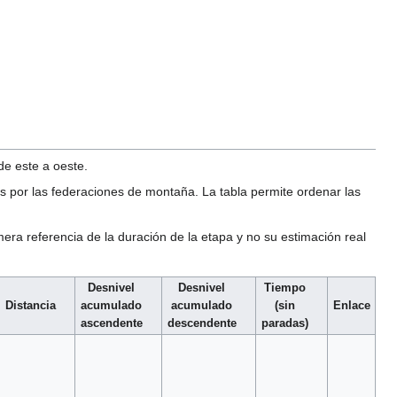
de este a oeste.
das por las federaciones de montaña. La tabla permite ordenar las
mera referencia de la duración de la etapa y no su estimación real
Desnivel
Desnivel
Tiempo
Distancia
acumulado
acumulado
(sin
Enlace
ascendente
descendente
paradas)