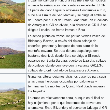
cruzar Hondarribia e Irún, una vez fuera de los núcleos
urbanos la señalización de la ruta es excelente. El GR
11 parte del cabo Higuer y atraviesa Hondarribia e Irún,
sube a la Ermita de San Marcial y se dirige al embalse
de Endara por el Col de Ursain. Más tarde, en el collado
de Amargun el GR se divide, a la derecha el GR11.3 se
dirige a Lesaka, de frente iremos a Bera.
La senda pirenaica transcurre por los verdes valles del
Bidasoa y Baztan, a través del típico paisaje de
caseríos, praderas y bosques de esta parte de la
montaña navarra. Se trata de una etapa larga con
bastante desnivel, desde Bera se dirige a Elizondo
pasando por Santa Barbara, puerto de Lizaieta, collado
de Xorilepo -donde confluye con la variante GR11.3-,
collado de Elordi, collado de Esquisaroi y Atxuela.
Ganamos altura, dejamos atrás los caseríos para subir
a las cimas herbosas ocupadas por palomeras y
terminar en los montes de Quinto Real donde imperan
los hayedos.
La etapa es relativamente corta, aunque en el final no
hay alojamiento por lo que habremos de prever una
alternativa. Entre Elizondo y el puerto de Urkiaga el GR