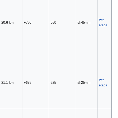
Ver
20,6 km
+780
-950
5h45min
etapa
Ver
21,1 km
+675
-625
5h25min
etapa