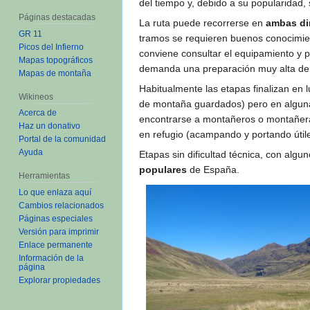
del tiempo y, debido a su popularidad
Páginas destacadas
La ruta puede recorrerse en
ambas di
GR 11
tramos se requieren buenos conocimie
Picos del Infierno
conviene consultar el equipamiento y p
Mapas topográficos
demanda una preparación muy alta deb
Mapas de montaña
Habitualmente las etapas finalizan en
Wikineos
de montaña guardados) pero en algunas
Acerca de
encontrarse a montañeros o montañeras
Haz un donativo
en refugio (acampando y portando útile
Portal de la comunidad
Ayuda
Etapas sin dificultad técnica, con al
populares
de España.
Herramientas
Lo que enlaza aquí
Cambios relacionados
Páginas especiales
Versión para imprimir
Enlace permanente
Información de la
página
Explorar propiedades