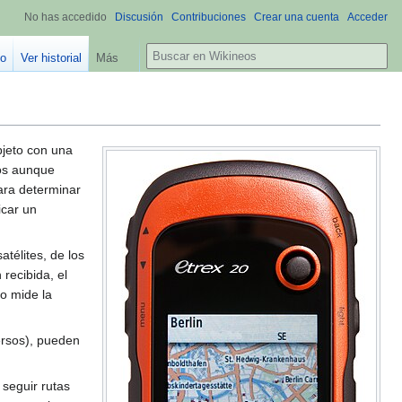
No has accedido
Discusión
Contribuciones
Crear una cuenta
Acceder
B
go
Ver historial
Más
u
s
c
a
r
bjeto con una
dos aunque
Para determinar
icar un
télites, de los
 recibida, el
do mide la
ersos), pueden
seguir rutas