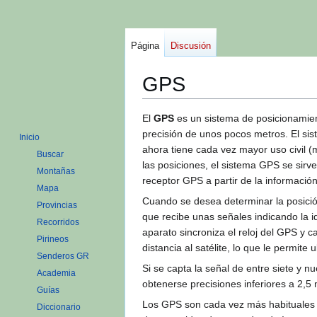
Página
Discusión
GPS
Ir
Ir
El
GPS
es un sistema de posicionamient
a
a
precisión de unos pocos metros. El s
Inicio
la
la
ahora tiene cada vez mayor uso civil (
Buscar
navegación
búsqueda
las posiciones, el sistema GPS se sirve
Montañas
receptor GPS a partir de la información
Mapa
Cuando se desea determinar la posición
Provincias
que recibe unas señales indicando la ide
Recorridos
aparato sincroniza el reloj del GPS y c
Pirineos
distancia al satélite, lo que le permite 
Senderos GR
Si se capta la señal de entre siete y 
Academia
obtenerse precisiones inferiores a 2,5
Guías
Los GPS son cada vez más habituales 
Diccionario