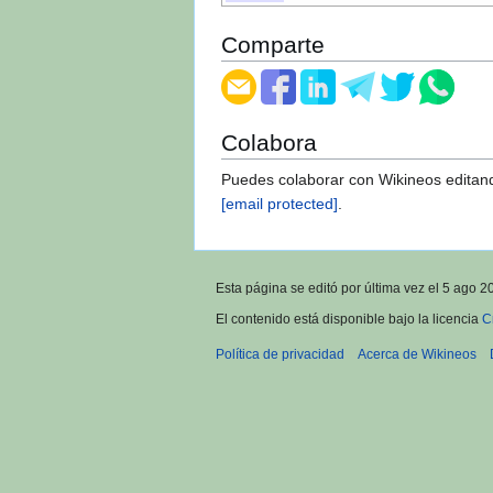
Comparte
Colabora
Puedes colaborar con Wikineos editand
info@wikineos.com
.
Esta página se editó por última vez el 5 ago 2
El contenido está disponible bajo la licencia
C
Política de privacidad
Acerca de Wikineos