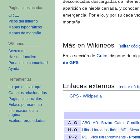
desconocidas descargadas de Internet,
Páginas destacadas
aparición de niebla cerrada, y conocer 
emergencia. Por ello, y por su cada v
GR 11
Picos del Infierno
montaña.
Mapas topográficos
Mapas de montaña
Wikineos
Más en Wikineos
[
editar
|
edi
Acerca de
En la sección de
Guías
dispone de alg
Haz un donativo
de GPS
.
Portal de la comunidad
Ayuda
Herramientas
Enlaces externos
[
editar
|
edi
Lo que enlaza aquí
Cambios relacionados
GPS - Wikipedia
Páginas especiales
Versión para imprimir
Enlace permanente
Información de la
página
A - G
ABO
·
AD
·
Buzón
·
Cairn
·
Cordill
Explorar propiedades
H - O
Hito
·
Horcada
·
Ibón
·
MD
·
Mesa 
P - Z
PD
·
Pico ultraprominente
·
Promi