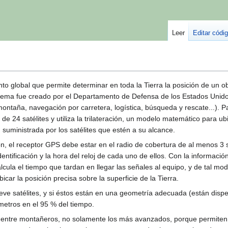
Leer
Editar
Editar códi
o global que permite determinar en toda la Tierra la posición de un o
istema fue creado por el Departamento de Defensa de los Estados Uni
montaña, navegación por carretera, logística, búsqueda y rescate...). 
 de 24 satélites y utiliza la trilateración, un modelo matemático para ub
 suministrada por los satélites que estén a su alcance.
, el receptor GPS debe estar en el radio de cobertura de al menos 3 sa
ntificación y la hora del reloj de cada uno de ellos. Con la información
alcula el tiempo que tardan en llegar las señales al equipo, y de tal mo
ubicar la posición precisa sobre la superficie de la Tierra.
nueve satélites, y si éstos están en una geometría adecuada (están disp
 metros en el 95 % del tiempo.
entre montañeros, no solamente los más avanzados, porque permiten 