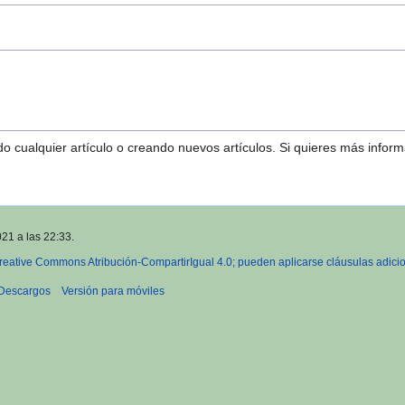
o cualquier artículo o creando nuevos artículos. Si quieres más infor
021 a las 22:33.
reative Commons Atribución-CompartirIgual 4.0; pueden aplicarse cláusulas adici
Descargos
Versión para móviles