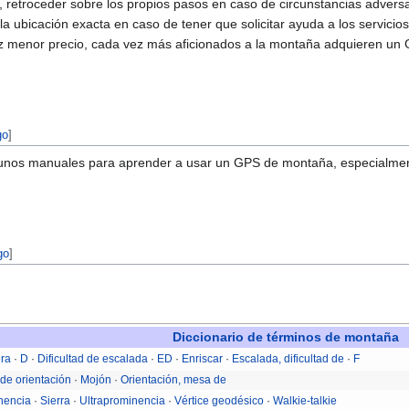
 retroceder sobre los propios pasos en caso de circunstancias advers
la ubicación exacta en caso de tener que solicitar ayuda a los servicio
ez menor precio, cada vez más aficionados a la montaña adquieren un
tar código
]
unos manuales para aprender a usar un GPS de montaña, especialme
tar código
]
Diccionario de términos de montaña
era
·
D
·
Dificultad de escalada
·
ED
·
Enriscar
·
Escalada, dificultad de
·
F
de orientación
·
Mojón
·
Orientación, mesa de
nencia
·
Sierra
·
Ultraprominencia
·
Vértice geodésico
·
Walkie-talkie