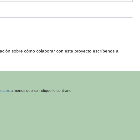
mación sobre cómo colaborar con este proyecto escríbenos a
onales
a menos que se indique lo contrario.