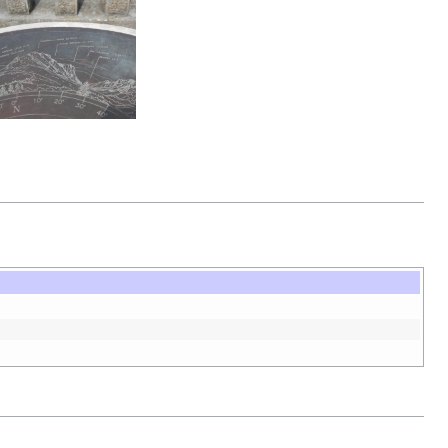
sa de orientación
en
Urkiola
.