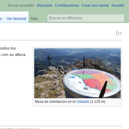
No has accedido
Discusión
Contribuciones
Crear una cuenta
Acceder
B
go
Ver historial
Más
u
s
c
a
r
todos los
con su altura,
Mesa de orientacion en el
Udalaitz
(1 120 m).