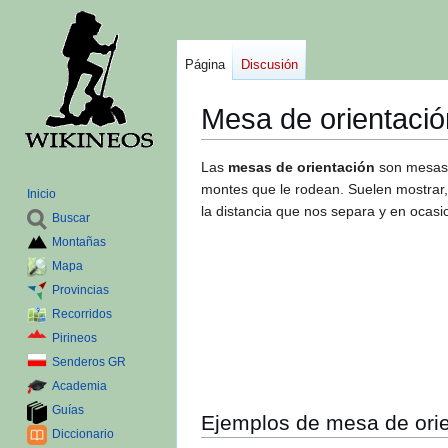
Página
Discusión
Mesa de orientació
Ir
Ir
Las
mesas de orientación
son mesas c
a
a
montes que le rodean. Suelen mostrar,
Inicio
la
la
la distancia que nos separa y en ocas
Buscar
navegación
búsqueda
Montañas
Mapa
Provincias
Recorridos
Pirineos
Senderos GR
Academia
Guías
Ejemplos de mesa de ori
Diccionario