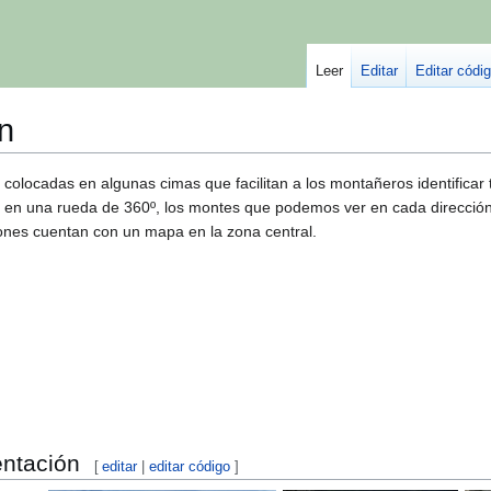
Leer
Editar
Editar códi
n
olocadas en algunas cimas que facilitan a los montañeros identificar 
 en una rueda de 360º, los montes que podemos ver en cada dirección 
iones cuentan con un mapa en la zona central.
entación
[
editar
|
editar código
]