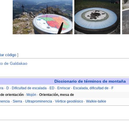
Mesa de orientacion en la
Mesa de orientación
Me
cima del
Udalaitz
(1 120 m).
en el
Gorbea
(1 482
m).
tar código
]
nto de Galdakao
Diccionario de términos de montaña
era
·
D
·
Dificultad de escalada
·
ED
·
Enriscar
·
Escalada, dificultad de
·
F
de orientación
·
Mojón
·
Orientación, mesa de
nencia
·
Sierra
·
Ultraprominencia
·
Vértice geodésico
·
Walkie-talkie