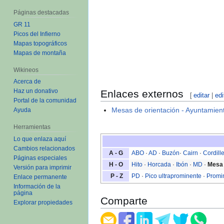
Páginas destacadas
GR 11
Picos del Infierno
Mapas topográficos
Mapas de montaña
Wikineos
Acerca de
Haz un donativo
Enlaces externos
[
editar
|
edi
Portal de la comunidad
Mesas de orientación - Ayuntamie
Ayuda
Herramientas
Lo que enlaza aquí
Cambios relacionados
A - G
ABO
·
AD
·
Buzón
·
Cairn
·
Cordill
Páginas especiales
H - O
Hito
·
Horcada
·
Ibón
·
MD
·
Mesa 
Versión para imprimir
P - Z
PD
·
Pico ultraprominente
·
Promi
Enlace permanente
Información de la
página
Comparte
Explorar propiedades