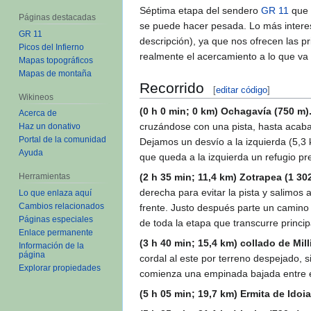
Séptima etapa del sendero
GR 11
que 
Páginas destacadas
se puede hacer pesada. Lo más interes
GR 11
descripción), ya que nos ofrecen las p
Picos del Infierno
realmente el acercamiento a lo que va 
Mapas topográficos
Mapas de montaña
Recorrido
[
editar
|
editar código
]
Wikineos
(0 h 0 min; 0 km) Ochagavía (750 m)
Acerca de
cruzándose con una pista, hasta acabar
Haz un donativo
Portal de la comunidad
Dejamos un desvío a la izquierda (5,3 
Ayuda
que queda a la izquierda un refugio pre
(2 h 35 min; 11,4 km) Zotrapea (1 30
Herramientas
derecha para evitar la pista y salimos
Lo que enlaza aquí
Cambios relacionados
frente. Justo después parte un camino
Páginas especiales
de toda la etapa que transcurre principa
Versión para imprimir
(3 h 40 min; 15,4 km) collado de Mil
Enlace permanente
cordal al este por terreno despejado, 
Información de la
página
comienza una empinada bajada entre el
Explorar propiedades
(5 h 05 min; 19,7 km) Ermita de Idoia