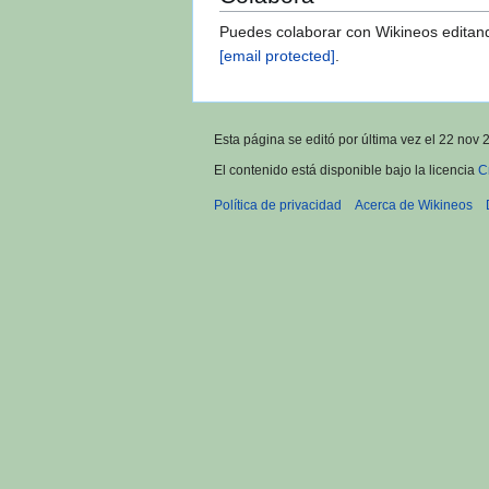
Puedes colaborar con Wikineos editand
info@wikineos.com
.
Esta página se editó por última vez el 22 nov 
El contenido está disponible bajo la licencia
C
Política de privacidad
Acerca de Wikineos