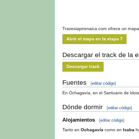
Travesiapirenaica.com ofrece un mapa 
Abrir el mapa en la etapa 7
Descargar el track de la 
Descargar track
Fuentes
[
editar
|
editar código
]
En Ochagavía, en el Santuario de Idoia
Dónde dormir
[
editar
|
editar có
Alojamientos
[
editar
|
editar código
Tanto en
Ochagavía
como en
Isaba
ha