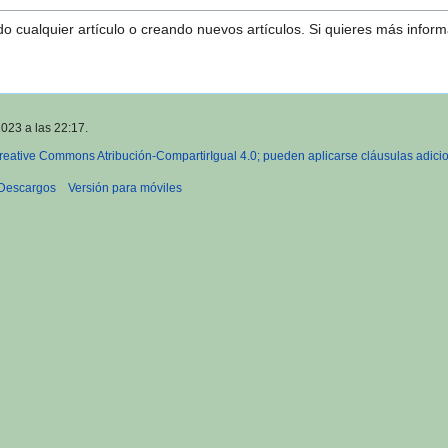
o cualquier artículo o creando nuevos artículos. Si quieres más infor
2023 a las 22:17.
reative Commons Atribución-CompartirIgual 4.0; pueden aplicarse cláusulas adici
Descargos
Versión para móviles