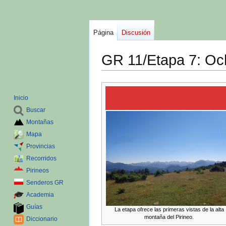
Página
Discusión
GR 11/Etapa 7: Oc
Ir
Ir
a
a
Inicio
la
la
Buscar
navegación
búsqueda
Montañas
Mapa
Provincias
Recorridos
Pirineos
Senderos GR
Academia
Guías
La etapa ofrece las primeras vistas de la alta
montaña del Pirineo.
Diccionario