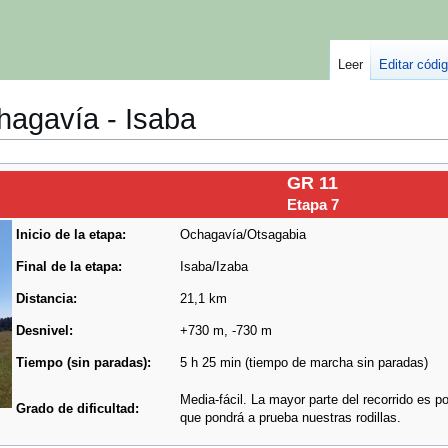
Leer
Editar
Editar códi
hagavía - Isaba
GR 11
Etapa 7
Inicio de la etapa:
Ochagavía/Otsagabia
Final de la etapa:
Isaba/Izaba
Distancia:
21,1 km
Desnivel:
+730 m, -730 m
Tiempo (sin paradas):
5 h 25 min (tiempo de marcha sin paradas)
Media-fácil. La mayor parte del recorrido es p
Grado de dificultad:
que pondrá a prueba nuestras rodillas.