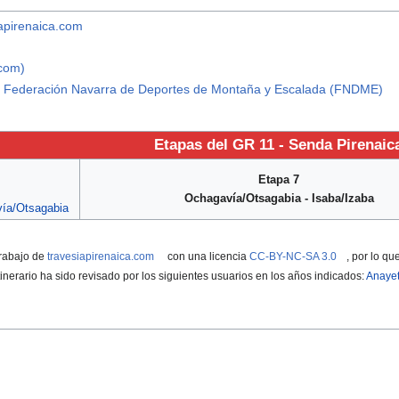
iapirenaica.com
.com)
n la Federación Navarra de Deportes de Montaña y Escalada (FNDME)
Etapas del
GR 11 - Senda Pirenaic
Etapa 7
Ochagavía/Otsagabia - Isaba/Izaba
vía/Otsagabia
trabajo de
travesiapirenaica.com
con una licencia
CC-BY-NC-SA 3.0
, por lo q
inerario ha sido revisado por los siguientes usuarios en los años indicados:
Anaye