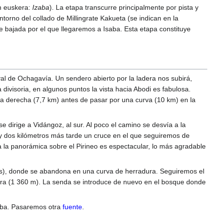
en euskera:
Izaba
). La etapa transcurre principalmente por pista y
orno del collado de Millingrate Kakueta (se indican en la
te bajada por el que llegaremos a Isaba. Esta etapa constituye
val de Ochagavía. Un sendero abierto por la ladera nos subirá,
divisoria, en algunos puntos la vista hacia Abodi es fabulosa.
la derecha (7,7 km) antes de pasar por una curva (10 km) en la
e dirige a Vidángoz, al sur. Al poco el camino se desvía a la
 y dos kilómetros más tarde un cruce en el que seguiremos de
 la panorámica sobre el Pirineo es espectacular, lo más agradable
es), donde se abandona en una curva de herradura. Seguiremos el
derra (1 360 m). La senda se introduce de nuevo en el bosque donde
aba. Pasaremos otra
fuente
.