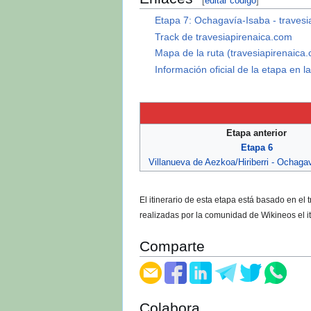
[
editar
|
editar código
]
Etapa 7: Ochagavía-Isaba - traves
Track de travesiapirenaica.com
Mapa de la ruta (travesiapirenaica
Información oficial de la etapa e
Etapa anterior
Etapa 6
Villanueva de Aezkoa/Hiriberri - Ochaga
El itinerario de esta etapa está basado en el 
realizadas por la comunidad de Wikineos el it
Comparte
Colabora