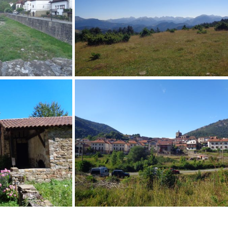
la etapa.
Vistas de los Pirineos que disfrutaremos desde el
entorno del collado de Millingrate Kakueta.
ia.
Isaba, final de la etapa.