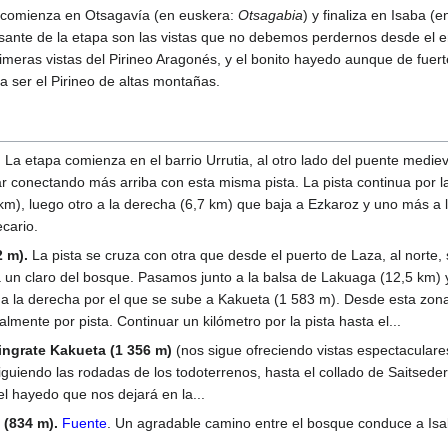
comienza en Otsagavía (en euskera:
Otsagabia
) y finaliza en Isaba (
ante de la etapa son las vistas que no debemos perdernos desde el ent
rimeras vistas del Pirineo Aragonés, y el bonito hayedo aunque de fuer
a ser el Pirineo de altas montañas.
.
La etapa comienza en el barrio Urrutia, al otro lado del puente medie
 conectando más arriba con esta misma pista. La pista continua por la 
km), luego otro a la derecha (6,7 km) que baja a Ezkaroz y uno más a 
cario.
2 m).
La pista se cruza con otra que desde el puerto de Laza, al norte, s
 a un claro del bosque. Pasamos junto a la balsa de Lakuaga (12,5 km)
 a la derecha por el que se sube a Kakueta (1 583 m). Desde esta zona
lmente por pista. Continuar un kilómetro por la pista hasta el...
lingrate Kakueta (1 356 m)
(nos sigue ofreciendo vistas espectacular
siguiendo las rodadas de los todoterrenos, hasta el collado de Saitse
 hayedo que nos dejará en la...
 (834 m).
Fuente
. Un agradable camino entre el bosque conduce a Is