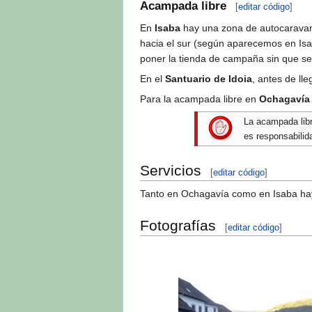
Acampada libre
[
editar
|
editar cód
En
Isaba
hay una zona de autocaravanas
hacia el sur (según aparecemos en Isab
poner la tienda de campaña sin que sea
En el
Santuario de Idoia
, antes de ll
Para la acampada libre en
Ochagavía
La acampada libr
es responsabilid
Servicios
[
editar
|
editar código
]
Tanto en Ochagavía como en Isaba hay 
Fotografías
[
editar
|
editar código