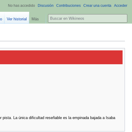
No has accedido
Discusión
Contribuciones
Crear una cuenta
Acceder
B
go
Ver historial
Más
u
s
c
a
r
or pista. La única dificultad reseñable es la empinada bajada a Isaba