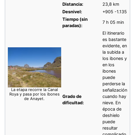
Distancia:
23,8 km
Desnivel:
+905 -1.135
Tiempo (sin
7 h 05 min
paradas):
El itinerario
es bastante
evidente, en
la subida a
los ibones y
en los
ibones
puede
perderse la
La etapa recorre la Canal
señalización
Roya y pasa por los ibones
Grado de
cuando hay
de Anayet.
dificultad:
nieve. En
época de
deshielo
puede
resultar
complicado