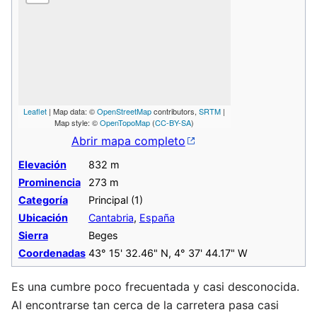
Leaflet
| Map data: ©
OpenStreetMap
contributors,
SRTM
|
Map style: ©
OpenTopoMap
(
CC-BY-SA
)
Abrir mapa completo
Elevación
832 m
Prominencia
273 m
Categoría
Principal (1)
Ubicación
Cantabria
,
España
Sierra
Beges
Coordenadas
43° 15' 32.46" N, 4° 37' 44.17" W
Es una cumbre poco frecuentada y casi desconocida.
Al encontrarse tan cerca de la carretera pasa casi