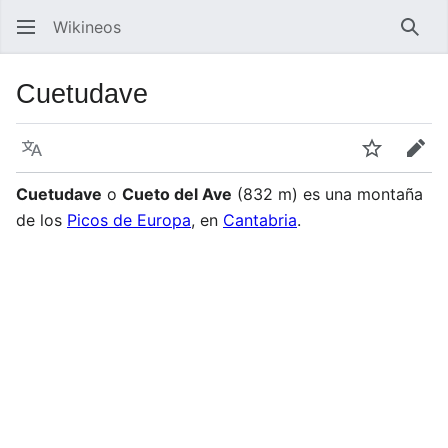
Wikineos
Busc
Cuetudave
Idioma
Vigilar
Edit
Cuetudave
o
Cueto del Ave
(832 m) es una montaña
de los
Picos de Europa
, en
Cantabria
.