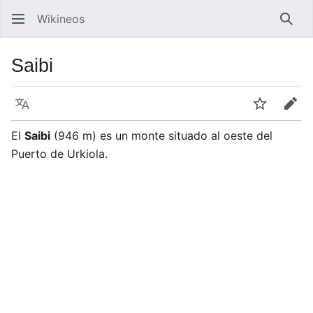
Wikineos
Busc
Saibi
Idioma
Vigilar
Edit
El
Saibi
(946 m) es un monte situado al oeste del
Puerto de Urkiola.