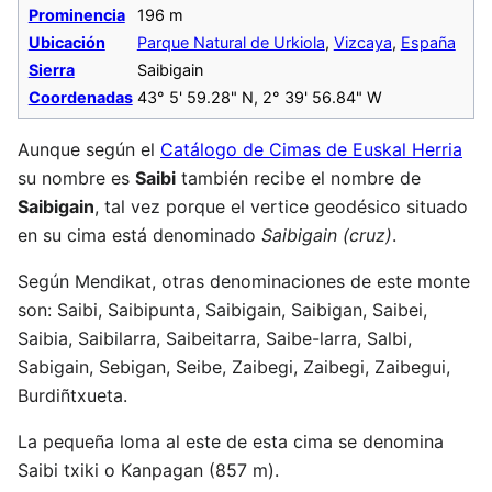
Prominencia
196 m
Ubicación
Parque Natural de Urkiola
,
Vizcaya
,
España
Sierra
Saibigain
Coordenadas
43° 5' 59.28" N, 2° 39' 56.84" W
Aunque según el
Catálogo de Cimas de Euskal Herria
su nombre es
Saibi
también recibe el nombre de
Saibigain
, tal vez porque el vertice geodésico situado
en su cima está denominado
Saibigain (cruz)
.
Según Mendikat, otras denominaciones de este monte
son: Saibi, Saibipunta, Saibigain, Saibigan, Saibei,
Saibia, Saibilarra, Saibeitarra, Saibe-larra, Salbi,
Sabigain, Sebigan, Seibe, Zaibegi, Zaibegi, Zaibegui,
Burdiñtxueta.
La pequeña loma al este de esta cima se denomina
Saibi txiki o Kanpagan (857 m).