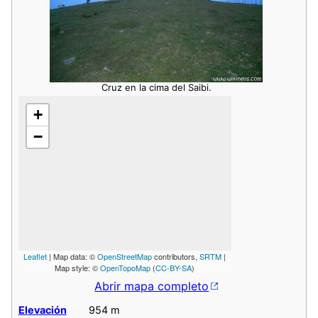
Cruz en la cima del Saibi.
+
−
Leaflet
| Map data: ©
OpenStreetMap
contributors,
SRTM
|
Map style: ©
OpenTopoMap
(
CC-BY-SA
)
Abrir mapa completo
Elevación
954 m