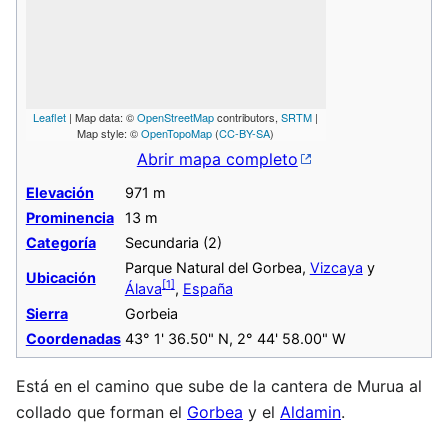
Leaflet
| Map data: ©
OpenStreetMap
contributors,
SRTM
|
Map style: ©
OpenTopoMap
(
CC-BY-SA
)
Abrir mapa completo
Elevación
971 m
Prominencia
13 m
Categoría
Secundaria (2)
Parque Natural del Gorbea,
Vizcaya
y
Ubicación
[
1
]
Álava
,
España
Sierra
Gorbeia
Coordenadas
43° 1' 36.50" N, 2° 44' 58.00" W
Está en el camino que sube de la cantera de Murua al
collado que forman el
Gorbea
y el
Aldamin
.