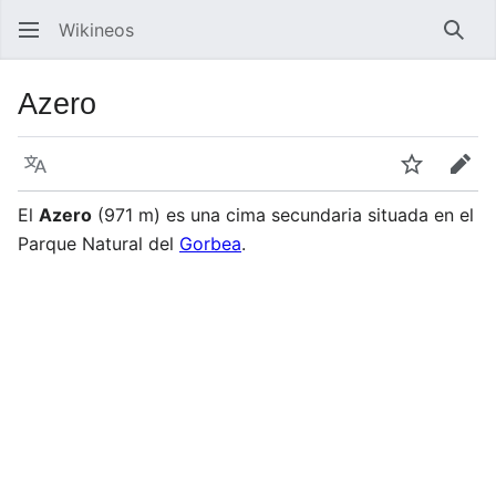
Wikineos
Busc
Azero
Idioma
Vigilar
Edit
El
Azero
(971 m) es una cima secundaria situada en el
Parque Natural del
Gorbea
.