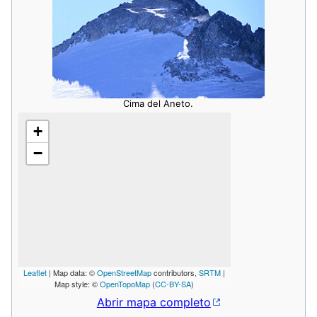
Cima del Aneto.
+
−
Leaflet
| Map data: ©
OpenStreetMap
contributors,
SRTM
|
Map style: ©
OpenTopoMap
(
CC-BY-SA
)
Abrir mapa completo