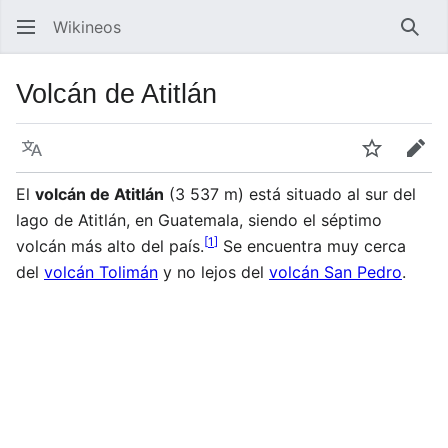
Wikineos
Busc
Volcán de Atitlán
Idioma
Vigilar
Edit
El
volcán de Atitlán
(3 537 m) está situado al sur del
lago de Atitlán, en Guatemala, siendo el séptimo
[
1
]
volcán más alto del país.
Se encuentra muy cerca
del
volcán Tolimán
y no lejos del
volcán San Pedro
.