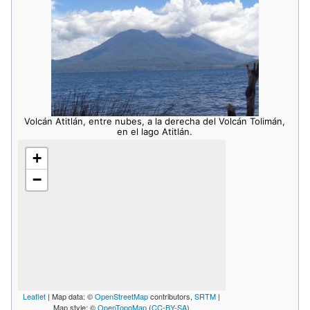
Volcán Atitlán, entre nubes, a la derecha del Volcán Tolimán,
en el lago Atitlán.
+
−
Leaflet
| Map data: ©
OpenStreetMap
contributors,
SRTM
|
Map style: ©
OpenTopoMap
(
CC-BY-SA
)