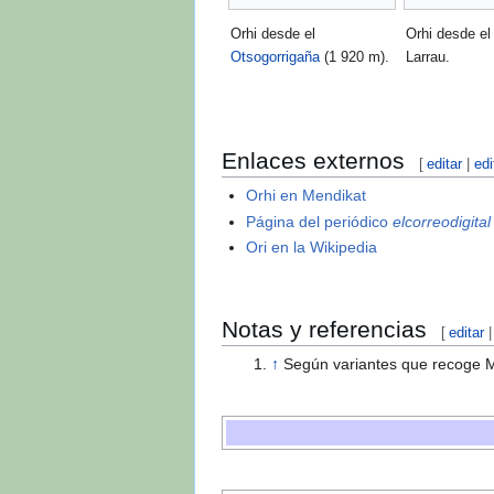
Orhi desde el
Orhi desde el
Otsogorrigaña
(1 920 m).
Larrau.
Enlaces externos
[
editar
|
edi
Orhi en Mendikat
Página del periódico
elcorreodigital
Ori en la Wikipedia
Notas y referencias
[
editar
↑
Según variantes que recoge M