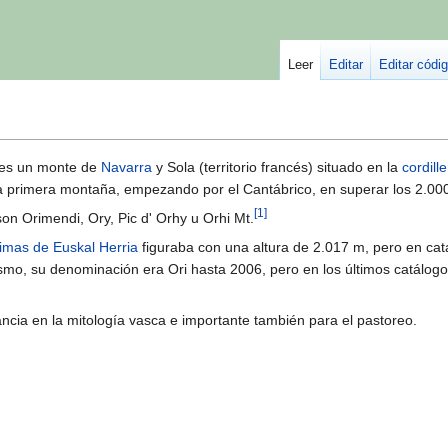
Leer
Editar
Editar códi
 es un monte de
Navarra
y Sola (territorio francés) situado en la
cordill
la primera montaña, empezando por el Cantábrico, en superar los 2.00
[
1
]
n Orimendi, Ory, Pic d' Orhy u Orhi Mt.
imas de Euskal Herria
figuraba con una altura de 2.017 m, pero en ca
ismo, su denominación era Ori hasta 2006, pero en los últimos catálog
ncia en la mitología vasca e importante también para el pastoreo.