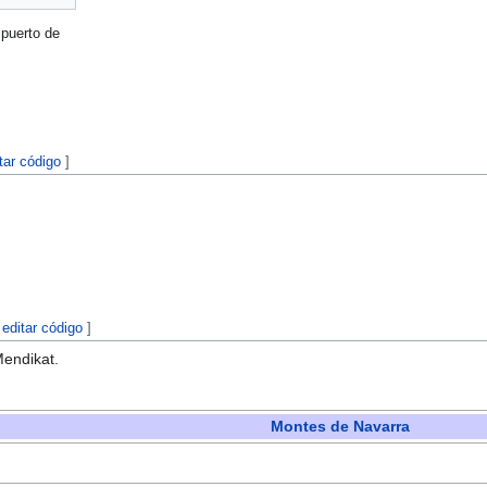
 puerto de
tar código
]
|
editar código
]
endikat.
Montes de Navarra