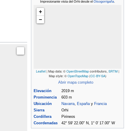
Impresionante vista del Orhi desde el
Otsogorrigaña
.
+
−
Leaflet
| Map data: ©
OpenStreetMap
contributors,
SRTM
|
Map style: ©
OpenTopoMap
(
CC-BY-SA
)
Abrir mapa completo
Elevación
2019 m
Prominencia
603 m
Ubicación
Navarra
,
España
y
Francia
Sierra
Orhi
Cordillera
Pirineos
Coordenadas
42° 59' 22.00" N, 1° 0' 17.00" W