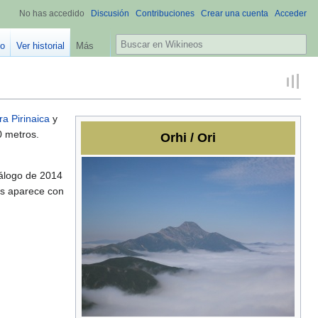
No has accedido
Discusión
Contribuciones
Crear una cuenta
Acceder
B
go
Ver historial
Más
u
s
c
a
r
era Pirinaica
y
0 metros.
Orhi / Ori
tálogo de 2014
os aparece con