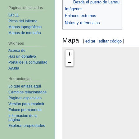
Desde el puerto de Larrau
Páginas destacadas
Imágenes
GR 11
Enlaces externos
Picos del Infierno
Notas y referencias
Mapas topográficos
Mapas de montaña
Mapa
[
editar
|
editar código
]
Wikineos
Acerca de
+
Haz un donativo
−
Portal de la comunidad
Ayuda
Herramientas
Lo que enlaza aquí
Cambios relacionados
Páginas especiales
Versión para imprimir
Enlace permanente
Información de la
página
Explorar propiedades