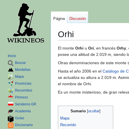
Página
Discusión
Orhi
Ir
Ir
El monte
Orhi
u
Ori
, en francés
Orhy
,
a
a
posee una altitud de 2.019 m, siendo 
Inicio
la
la
Otras denominaciones de este monte so
Buscar
navegación
búsqueda
Montañas
Hasta el año 2006 en el
Catálogo de C
Mapa
se actualiza su altura a 2.019 m. Asim
Provincias
el nombre de Orhi.
Recorridos
Es un monte misterioso, de gran releva
Pirineos
Senderos GR
Sumario
Academia
Guías
Mapa
Recorrido
Diccionario