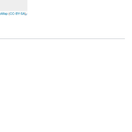
poMap
(
CC-BY-SA
)