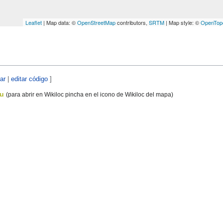
Leaflet
| Map data: ©
OpenStreetMap
contributors,
SRTM
| Map style: ©
OpenTo
tar
|
editar código
]
au
(para abrir en Wikiloc pincha en el icono de Wikiloc del mapa)