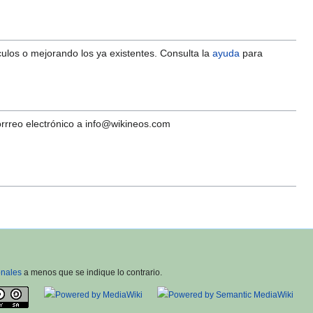
ulos o mejorando los ya existentes. Consulta la
ayuda
para
orrreo electrónico a
info@wikineos.com
onales
a menos que se indique lo contrario.