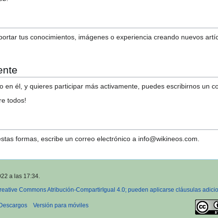
portar tus conocimientos, imágenes o experiencia creando nuevos artíc
ente
o en él, y quieres participar más activamente, puedes escribirnos un c
re todos!
estas formas, escribe un correo electrónico a
info@wikineos.com
.
022 a las 17:34.
reative Commons Atribución-CompartirIgual 4.0; pueden aplicarse cláusulas adici
Descargos
Versión para móviles