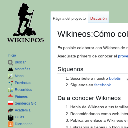
Página del proyecto
Discusión
Wikineos
:
Cómo col
Ir
Ir
Es posible colaborar con Wikineos de m
a
a
Inicio
Asegúrate primero de conocer el
proye
la
la
Buscar
navegación
búsqueda
Síguenos
Montañas
Mapa
Suscríbete a nuestro
boletín
p
Provincias
Síguenos en
facebook
.
Recorridos
Pirineos
Da a conocer Wikineos
Senderos GR
Habla de Wikineos a tus familia
Academia
Recomiéndanos como web intere
Guías
Publica un enlace a Wikineos en
Diccionario
Enlázanos si tienes un blog o w